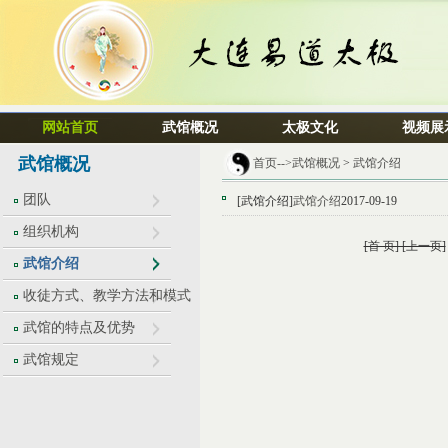
网站首页
武馆概况
太极文化
视频展
武馆概况
首页-->
武馆概况
>
武馆介绍
团队
[武馆介绍]
武馆介绍
2017-09-19
组织机构
[首 页] [上一页]
武馆介绍
收徒方式、教学方法和模式
武馆的特点及优势
武馆规定